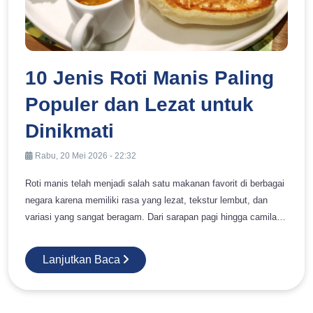
10 Jenis Roti Manis Paling
Populer dan Lezat untuk
Dinikmati
Rabu, 20 Mei 2026 - 22:32
Roti manis telah menjadi salah satu makanan favorit di berbagai
negara karena memiliki rasa yang lezat, tekstur lembut, dan
variasi yang sangat beragam. Dari sarapan pagi hingga camilan
sore hari, roti manis selalu berhasil menjadi pilihan yang praktis
sekaligus memuaskan. Tidak hanya disukai anak-anak,
Lanjutkan Baca
makanan ini juga menjadi favorit orang dewasa karena mudah
dipadukan dengan berbagai isian dan topping. Di Indonesia
sendiri, popularitas roti manis terus meningkat seiring