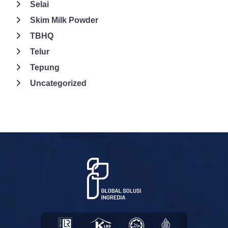
Selai
tambahan, tetapi merupakan proses strategis yang melibatkan
Skim Milk Powder
pemahaman mendalam terhadap karakteristik produk, kondisi
TBHQ
lingkungan, serta kualitas kemasan yang digunakan. Faktor
seperti kelembapan, ukuran partikel, kandungan lemak, hingga
Telur
sistem penyimpanan harus dianalisis secara menyeluruh agar
Tepung
solusi yang diterapkan benar-benar efektif. Anti-caking agent
Uncategorized
bekerja optimal jika dipadukan dengan kemasan yang memiliki
barrier tinggi terhadap uap air serta melalui pengujian yang
matang sebelum produksi massal. Dengan pendekatan yang
tepat dan terukur, produk dapat tetap kering, tidak menggumpal,
mudah digunakan, serta memberikan nilai tambah yang
signifikan bagi kualitas dan kepercayaan konsumen terhadap
brand.