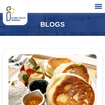
HOME
BLOGS
ABOUT
US
PRODUCTS
BLOGS
OUR
PARTNER
OUR
EXPERTISE
FREE
CONSULTATION