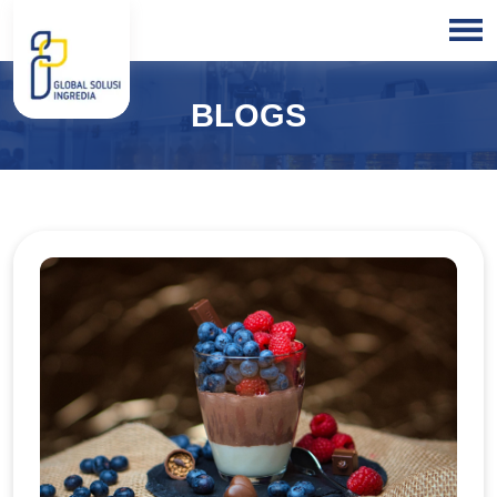
HOME
BLOGS
ABOUT
US
PRODUCTS
BLOGS
OUR
PARTNER
OUR
EXPERTISE
FREE
CONSULTATION