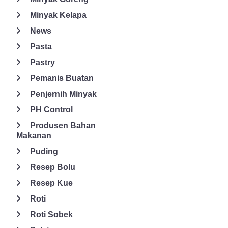
Sistem ventilasi Suhu ruangan Semakin tinggi kelembapan,
Minyak Kelapa
semakin penting penggunaan anti-caking agent. 3. Keamanan
News
dan Standar Food Grade Pastikan bahan yang digunakan: Aman
Pasta
untuk konsumsi Memiliki sertifikasi food grade Sesuai regulasi
(BPOM atau standar internasional) Ini sangat penting untuk
Pastry
menjaga kepercayaan konsumen. 4. Pengaruh terhadap Rasa
Pemanis Buatan
dan Tekstur Anti-sticking agent yang baik harus: Tidak
Penjernih Minyak
mengubah rasa Tidak memengaruhi aroma Tidak merusak
tekstur Jika tidak, kualitas produk bakery bisa terganggu. 5.
PH Control
Kebutuhan Clean Label Tren saat ini menunjukkan bahwa
Produsen Bahan
konsumen lebih memilih bahan alami. Jika target pasar Anda
Makanan
premium atau health-conscious, pertimbangkan: Pati alami
Puding
Tepung beras Selulosa Contoh Penggunaan dalam Produk
Resep Bolu
Bakery Berikut beberapa contoh aplikasi nyata: Tepung Terigu
Masalah: Menggumpal saat disimpan lama Solusi: Silicon
Resep Kue
dioxide dalam jumlah kecil Gula Halus (Icing Sugar) Masalah:
Roti
Mudah mengeras Solusi: Penambahan pati (corn starch) Premix
Roti Sobek
Kue Masalah: Tidak tercampur merata Solusi: Tricalcium