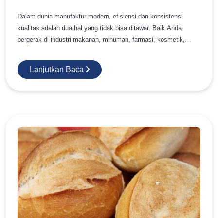
agar atau gelatin Beberapa versi modern juga menggunakan:
Whipped cream Saus cokelat Potongan brownie Mengapa
Dalam dunia manufaktur modern, efisiensi dan konsistensi
Puding Cokelat Sangat Populer Cokelat memiliki rasa yang
kualitas adalah dua hal yang tidak bisa ditawar. Baik Anda
universal dan mudah disukai. Kombinasi rasa manis dan sedikit
bergerak di industri makanan, minuman, farmasi, kosmetik,
pahit dari cokelat memberikan sensasi comfort food yang kuat.
maupun kimia, ada satu masalah klasik yang hampir selalu
Selain itu: Cocok untuk segala usia Mudah dipadukan dengan
muncul: produk yang lengket, menggumpal, atau sulit mengalir.
Lanjutkan Baca
topping lain Tampilannya elegan dan menggoda Variasi Puding
Masalah ini sering dianggap kecil, tetapi dampaknya bisa sangat
Cokelat Beberapa variasi populer: Double chocolate pudding
besar—mulai dari gangguan produksi hingga kerugian finansial.
Belgian chocolate pudding Choco lava pudding Chocolate
Di sinilah peran anti-sticking agent berkualitas menjadi sangat
mousse pudding Setiap variasi menawarkan pengalaman tekstur
penting. Bahan ini mungkin hanya digunakan dalam jumlah kecil,
dan rasa yang berbeda. 2. Puding Karamel Puding karamel
tetapi memiliki pengaruh besar terhadap performa produk dan
dikenal dengan rasa manis yang lembut dan aroma khas gula
kelancaran operasional pabrik. Artikel ini akan membahas
karamel. Dessert ini sering disebut juga sebagai caramel custard
secara mendalam mengapa pabrik Anda membutuhkan anti-
atau flan di beberapa negara. Ciri khasnya: Lapisan karamel cair
sticking agent berkualitas, bagaimana dampaknya terhadap
di bagian atas Tekstur creamy seperti custard Rasa yang lembut
produksi, serta bagaimana memilih solusi yang tepat untuk
dan elegan Asal Usul Puding Karamel Puding karamel memiliki
kebutuhan industri Anda. Masalah Nyata di Lapangan: Produk
akar kuliner Eropa dan Amerika Latin. Di negara seperti Jepang,
Lengket Bukan Sekadar Gangguan Kecil Dalam praktik industri,
dessert ini juga sangat populer dengan nama “purin.” Bahan
produk yang menggumpal bukan hanya masalah estetika. Ini
dasarnya meliputi: Telur Susu Gula Vanilla Mengapa Banyak
adalah masalah operasional yang nyata dan sering kali mahal.