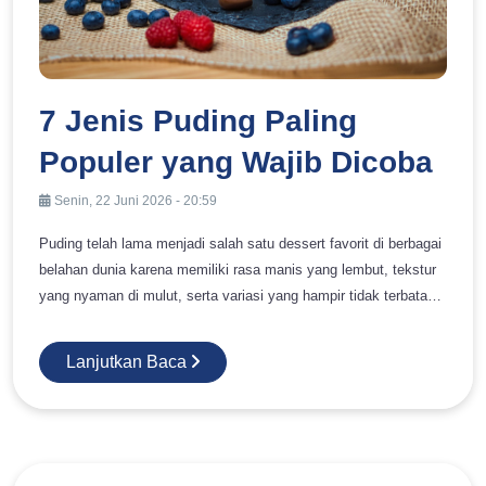
7 Jenis Puding Paling
Populer yang Wajib Dicoba
Senin, 22 Juni 2026 - 20:59
Puding telah lama menjadi salah satu dessert favorit di berbagai
belahan dunia karena memiliki rasa manis yang lembut, tekstur
yang nyaman di mulut, serta variasi yang hampir tidak terbatas.
Dari acara keluarga sederhana hingga hidangan penutup di
restoran modern, puding selalu berhasil menghadirkan sensasi
Lanjutkan Baca
manis yang menyenangkan. Tidak hanya disukai anak-anak,
dessert ini juga menjadi favorit orang dewasa karena dapat
dikreasikan dengan berbagai bahan seperti cokelat, susu, buah,
kopi, hingga karamel. Menariknya, setiap jenis puding memiliki
karakteristik yang berbeda-beda. Ada puding yang creamy dan