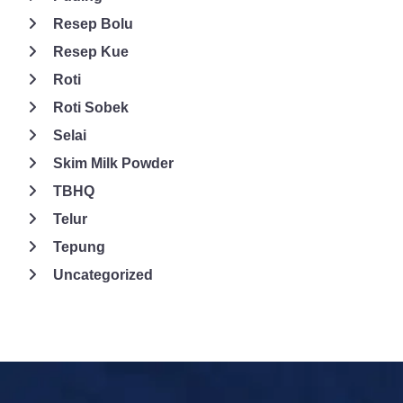
bisa berkreasi dengan leluasa di rumah untuk menciptakan
Resep Bolu
makanan yang enak dan sehat.
Resep Kue
Roti
Roti Sobek
Selai
Skim Milk Powder
TBHQ
Telur
Tepung
Uncategorized