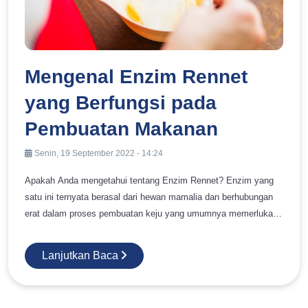
Mengenal Enzim Rennet
yang Berfungsi pada
Pembuatan Makanan
Senin, 19 September 2022 - 14:24
Apakah Anda mengetahui tentang Enzim Rennet? Enzim yang
satu ini ternyata berasal dari hewan mamalia dan berhubungan
erat dalam proses pembuatan keju yang umumnya memerlukan
waktu fermentasi yang panjang. Nah, enzim rennet ini diyakini
bisa menyimpan kadar susu yang ada dalam keju. Anda bisa
Lanjutkan Baca
menyimak penjelasan di bawah ini untuk mengetahui lebih jelas.
Enzim Rennet adalah sebuah enzim yang diperoleh dari lambung
hewan mamalia. Umumnya, enzim yang satu ini didapatkan dari