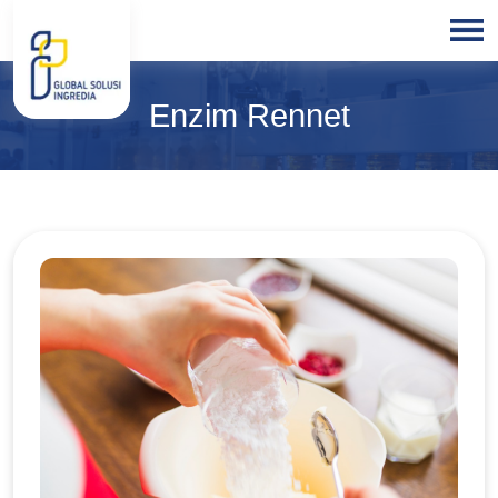
HOME
Enzim Rennet
ABOUT
US
PRODUCTS
BLOGS
OUR
PARTNER
OUR
EXPERTISE
FREE
CONSULTATION