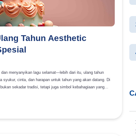
lang Tahun Aesthetic
pesial
 dan menyanyikan lagu selamat—lebih dari itu, ulang tahun
yukur, cinta, dan harapan untuk tahun yang akan datang. Di
bukan sekadar tradisi, tetapi juga simbol kebahagiaan yang
C
rkembangnya tren estetika dan media sosial, banyak orang kini
kue ulang tahun dengan desain
u memperindah suasana pesta sekaligus menciptakan kenangan
sthetic terbaik yang
 dengan detail desain, rasa, dan referensi toko terbaik di