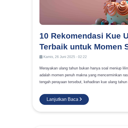
10 Rekomendasi Kue U
Terbaik untuk Momen S
Kamis, 26 Juni 2025 - 02:22
Merayakan ulang tahun bukan hanya soal meniup lilin
adalah momen penuh makna yang mencerminkan rasa s
tengah perayaan tersebut, kehadiran kue ulang tahun 
menyatukan semua orang di sekelilingnya. Seiring be
mencari kue yang tidak hanya lezat, tetapi juga menawan secara visual. Kue-
Lanjutkan Baca
aesthetic pun menjadi pilihan favorit karena mamp
yang tak terlupakan. Dalam artikel ini, kami merangkum sepuluh rekomendasi kue ulang tahun ae
bisa menjadi inspirasi untuk momen spesialmu, lengkap
Indonesia. 10 Rekomendasi Kue Ulang Tahun Aesthetic Terbaik untuk Momen Spesial Berikut ini adalah sepuluh