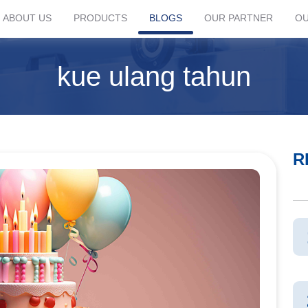
ABOUT US
PRODUCTS
BLOGS
OUR PARTNER
OU
kue ulang tahun
R