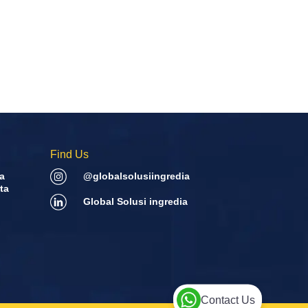
Find Us
a
@globalsolusiingredia
ta
Global Solusi ingredia
Contact Us