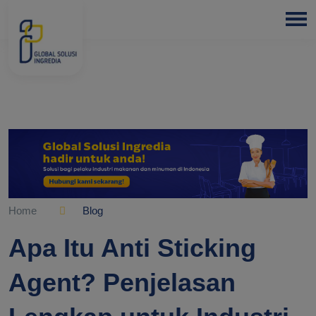
HOME
ABOUT
US
PRODUCTS
BLOGS
Home
Blog
OUR
Apa Itu Anti Sticking
PARTNER
Agent? Penjelasan
OUR
EXPERTISE