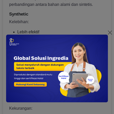
perbandingan antara bahan alami dan sintetis.
Synthetic
Kelebihan:
Lebih efektif
Stabil dalam berbagai kondisi
Biaya lebih rendah
Kekurangan:
Kurang menarik untuk label alami
Natural
Kelebihan:
Lebih disukai konsumen
Mendukung clean label
Kekurangan: