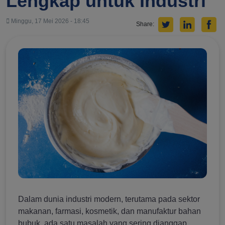
Lengkap untuk Industri
FREE
CONSULTATION
Minggu, 17 Mei 2026 - 18:45
Share:
Dalam dunia industri modern, terutama pada sektor
makanan, farmasi, kosmetik, dan manufaktur bahan
bubuk, ada satu masalah yang sering dianggap